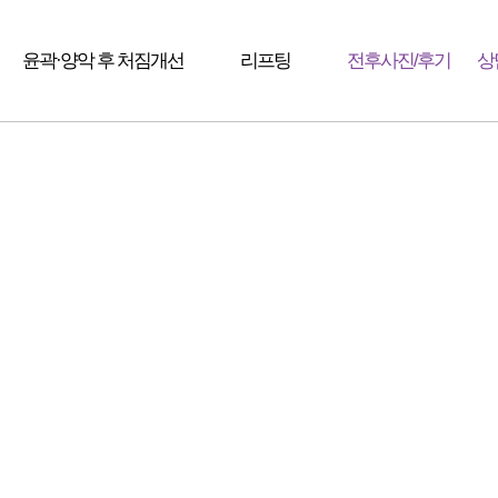
윤곽·양악 후 처짐개선
리프팅
전후사진/후기
상