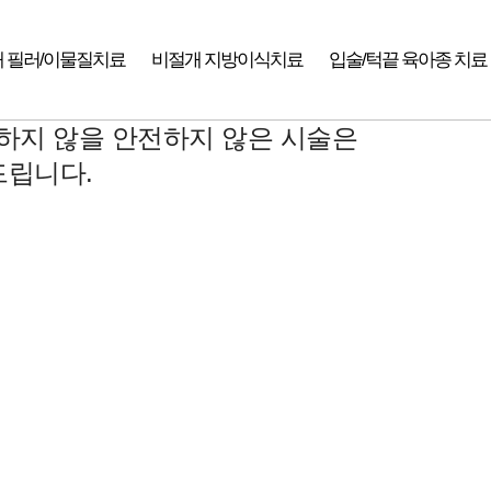
 필러/이물질치료
비절개 지방이식치료
입술/턱끝 육아종 치료
하지 않을 안전하지 않은 시술은
드립니다.