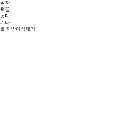
팔자
턱끝
콧대
기타
볼 지방이식제거