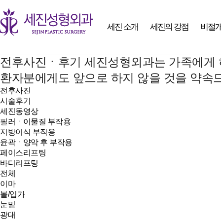
세진 소개
세진의 강점
비절개
전후사진ㆍ후기
세진성형외과는 가족에게 
환자분에게도 앞으로 하지 않을 것을 약속
전후사진
시술후기
세진동영상
필러ㆍ이물질 부작용
지방이식 부작용
윤곽ㆍ양악 후 부작용
페이스리프팅
바디리프팅
전체
이마
볼/입가
눈밑
광대