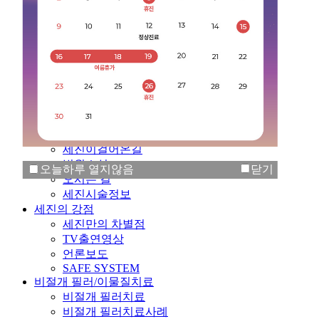
전화연결
언론보도
세진 소개
온라인상담
오시는길
세진소개
의료진소개
병원둘러보기
비전 & 목표
세진이걸어온길
병원소식
오늘하루 열지않음
닫기
오시는 길
세진시술정보
세진의 강점
세진만의 차별점
TV출연영상
언론보도
SAFE SYSTEM
비절개 필러/이물질치료
비절개 필러치료
비절개 필러치료사례