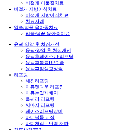
비절개 이물질치료
비절개 지방이식치료
비절개 지방이식치료
치료사례
입술/턱끝 육아종치료
입술/턱끝 육아종치료
윤곽·양악 후 처짐개선
윤곽·양악 후 처짐개선
윤곽후페이스UP리프팅
윤곽후볼륨UP수술
윤곽후침샘교정술
리프팅
세진리프팅
아큐펫다운 리프팅
아큐눈밑재배치
울쎄라 리프팅
써마지 리프팅
페이스리프팅장비
바디볼륨 교정
바디처짐ㆍ탄력 저하
전후사진/후기