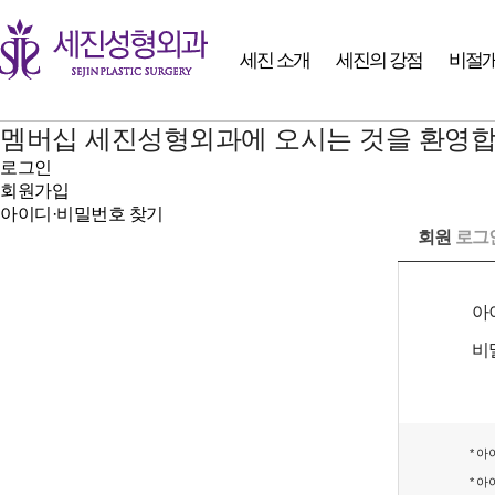
세진 소개
세진의 강점
비절개
멤버십
세진성형외과에 오시는 것을 환영합
로그인
회원가입
아이디·비밀번호 찾기
회원
로그
아
비
* 
* 